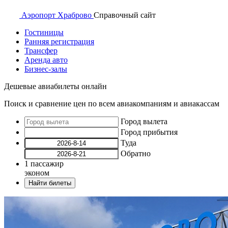
Аэропорт
Храброво
Справочный
сайт
Гостиницы
Ранняя регистрация
Трансфер
Аренда авто
Бизнес-залы
Дешевые авиабилеты онлайн
Поиск и сравнение цен по всем авиакомпаниям и авиакассам
Город вылета
Город прибытия
Туда
Обратно
1
пассажир
эконом
Найти билеты