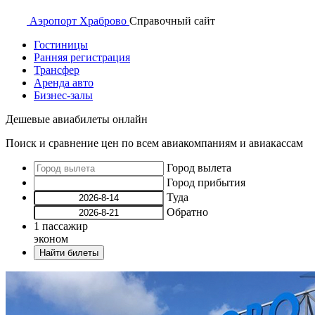
Аэропорт
Храброво
Справочный
сайт
Гостиницы
Ранняя регистрация
Трансфер
Аренда авто
Бизнес-залы
Дешевые авиабилеты онлайн
Поиск и сравнение цен по всем авиакомпаниям и авиакассам
Город вылета
Город прибытия
Туда
Обратно
1
пассажир
эконом
Найти билеты