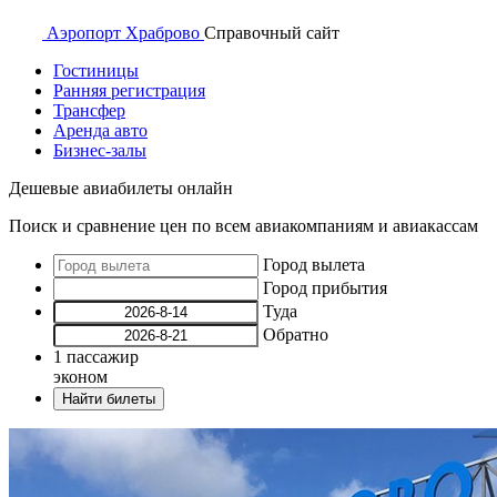
Аэропорт
Храброво
Справочный
сайт
Гостиницы
Ранняя регистрация
Трансфер
Аренда авто
Бизнес-залы
Дешевые авиабилеты онлайн
Поиск и сравнение цен по всем авиакомпаниям и авиакассам
Город вылета
Город прибытия
Туда
Обратно
1
пассажир
эконом
Найти билеты