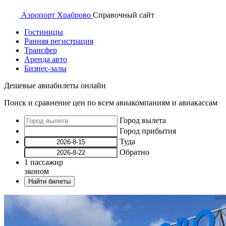
Аэропорт
Храброво
Справочный
сайт
Гостиницы
Ранняя регистрация
Трансфер
Аренда авто
Бизнес-залы
Дешевые авиабилеты онлайн
Поиск и сравнение цен по всем авиакомпаниям и авиакассам
Город вылета
Город прибытия
Туда
Обратно
1
пассажир
эконом
Найти билеты