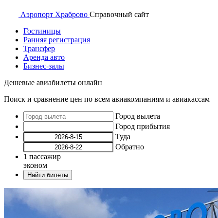
Аэропорт
Храброво
Справочный
сайт
Гостиницы
Ранняя регистрация
Трансфер
Аренда авто
Бизнес-залы
Дешевые авиабилеты онлайн
Поиск и сравнение цен по всем авиакомпаниям и авиакассам
Город вылета
Город прибытия
Туда
Обратно
1
пассажир
эконом
Найти билеты