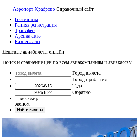
Аэропорт
Храброво
Справочный
сайт
Гостиницы
Ранняя регистрация
Трансфер
Аренда авто
Бизнес-залы
Дешевые авиабилеты онлайн
Поиск и сравнение цен по всем авиакомпаниям и авиакассам
Город вылета
Город прибытия
Туда
Обратно
1
пассажир
эконом
Найти билеты